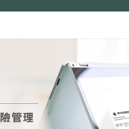
關於聖科諾
投顧觀點
投資匯