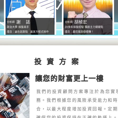
謝誌
胡楨宏
分析師
分析師
政治大學
操盤高手
20多年操盤經驗
獨創主力關鍵點
理念：贏在起跑點 贏家方程式操作
理念：嚴控風險穩穩賺！
投資方案
讓您的財富更上一樓
我們的投資顧問方案專注於為您實
務。我們根據您的風險承受能力和
合，以最大程度增加投資回報。定
確保您的投資保持在正確的軌道上