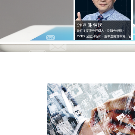
謝明欽
分析師
曾任多家證券經理人、投顧分析師、
TVBS
全國分析師、盤中虛擬實戰第二名